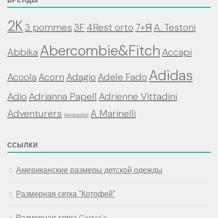
БРЕНДЫ
2K
3 pommes
3F
4Rest orto
7+Я
A. Testoni
Abercombie&Fitch
Abbika
Accapi
Adidas
Acoola
Acorn
Adagio
Adele Fado
Adio
Adrianna Papell
Adrienne Vittadini
Adventurers
A Marinelli
Aeropostal
ССЫЛКИ
Американские размеры детской одежды
Размерная сетка "Котофей"
Размерная сетка Carter's