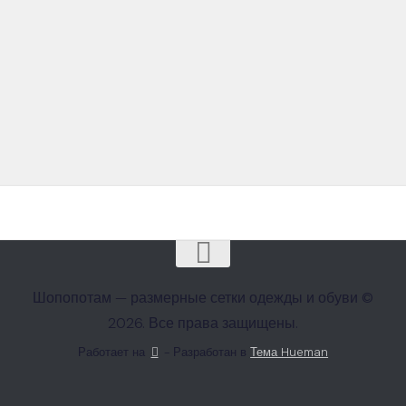
Шопопотам — размерные сетки одежды и обуви ©
2026. Все права защищены.
Работает на
- Разработан в
Тема Hueman