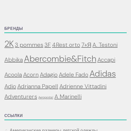
БРЕНДЫ
2K
3 pommes
3F
4Rest orto
7+Я
A. Testoni
Abercombie&Fitch
Abbika
Accapi
Adidas
Acoola
Acorn
Adagio
Adele Fado
Adio
Adrianna Papell
Adrienne Vittadini
Adventurers
A Marinelli
Aeropostal
ССЫЛКИ
Американские размеры детской одежды