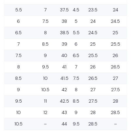
5.5
7
37.5
4.5
23.5
24
6
7.5
38
5
24
24.5
6.5
8
38.5
5.5
24.5
25
7
8.5
39
6
25
25.5
7.5
9
40
6.5
25.5
26
8
9.5
41
7
26
26.5
8.5
10
41.5
7.5
26.5
27
9
10.5
42
8
27
27.5
9.5
11
42.5
8.5
27.5
28
10
12
43
9
28
28.5
10.5
–
44
9.5
28.5
–