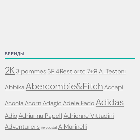
БРЕНДЫ
2K
3 pommes
3F
4Rest orto
7+Я
A. Testoni
Abercombie&Fitch
Abbika
Accapi
Adidas
Acoola
Acorn
Adagio
Adele Fado
Adio
Adrianna Papell
Adrienne Vittadini
Adventurers
A Marinelli
Aeropostal