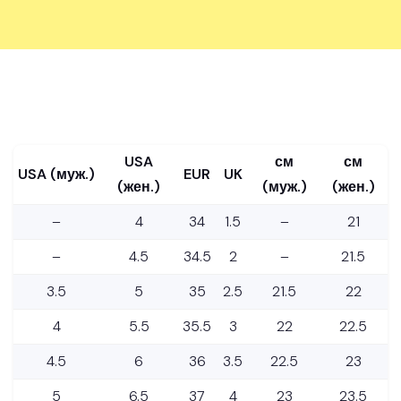
USA
см
см
USA (муж.)
EUR
UK
(жен.)
(муж.)
(жен.)
–
4
34
1.5
–
21
–
4.5
34.5
2
–
21.5
3.5
5
35
2.5
21.5
22
4
5.5
35.5
3
22
22.5
4.5
6
36
3.5
22.5
23
5
6.5
37
4
23
23.5