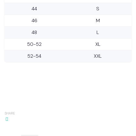
44
S
46
M
48
L
50-52
XL
52-54
XXL
SHARE