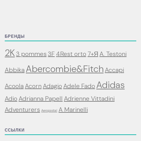
БРЕНДЫ
2K
3 pommes
3F
4Rest orto
7+Я
A. Testoni
Abercombie&Fitch
Abbika
Accapi
Adidas
Acoola
Acorn
Adagio
Adele Fado
Adio
Adrianna Papell
Adrienne Vittadini
Adventurers
A Marinelli
Aeropostal
ССЫЛКИ