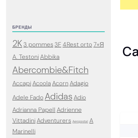
БРЕНДЫ
2K
3 pommes
3F
4Rest orto
7+Я
Ca
A. Testoni
Abbika
Abercombie&Fitch
Accapi
Acoola
Acorn
Adagio
Adidas
Adele Fado
Adio
Adrianna Papell
Adrienne
Vittadini
Adventurers
A
Aeropostal
Marinelli