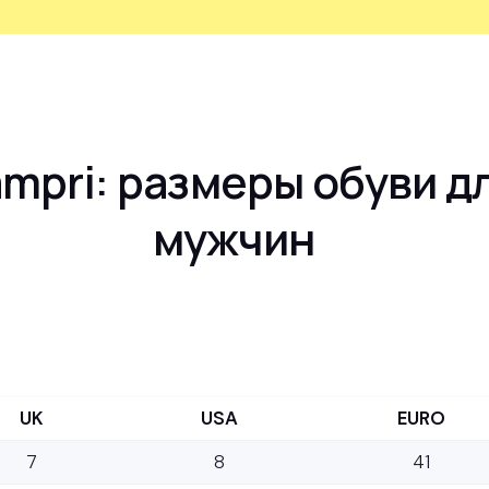
mpri: размеры обуви д
мужчин
UK
USA
EURO
7
8
41