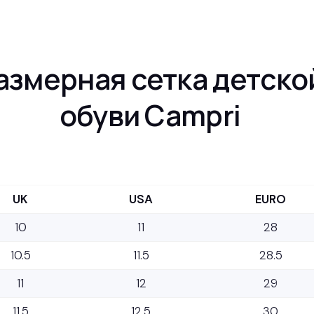
азмерная сетка детско
обуви Campri
UK
USA
EURO
10
11
28
10.5
11.5
28.5
11
12
29
11.5
12.5
30